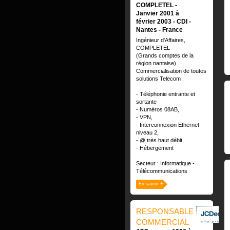
COMPLETEL
Janvier 2001 à
février 2003
CDI
Nantes
France
Ingénieur d'Affaires,
COMPLETEL
(Grands comptes de la
région nantaise)
Commercialisation de toutes
solutions Telecom :
- Téléphonie entrante et
sortante
- Numéros 08AB,
- VPN,
- Interconnexion Ethernet
niveau 2,
- @ très haut débit,
- Hébergement
Secteur : Informatique -
Télécommunications
En savoir +
RESPONSABLE
COMMERCIAL