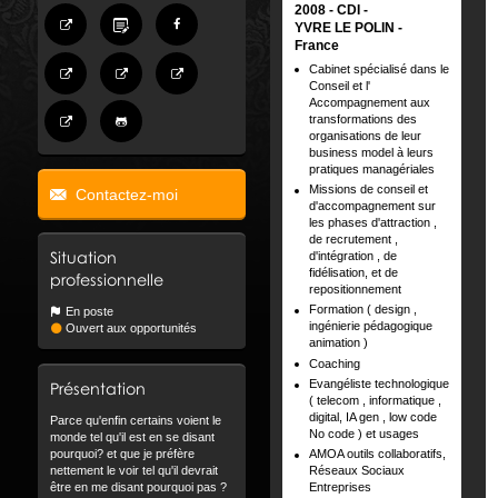
2008
CDI
YVRE LE POLIN
France
Cabinet spécialisé dans le
Conseil et l'
Accompagnement aux
transformations des
organisations de leur
business model à leurs
pratiques managériales
Missions de conseil et
Contactez-moi
d'accompagnement sur
les phases d'attraction ,
de recrutement ,
Situation
d'intégration , de
fidélisation, et de
professionnelle
repositionnement
Formation ( design ,
En poste
ingénierie pédagogique
Ouvert aux opportunités
animation )
Coaching
Evangéliste technologique
Présentation
( telecom , informatique ,
digital, IA gen , low code
Parce qu'enfin certains voient le
No code ) et usages
monde tel qu'il est en se disant
AMOA outils collaboratifs,
pourquoi? et que je préfère
Réseaux Sociaux
nettement le voir tel qu'il devrait
Entreprises
être en me disant pourquoi pas ?