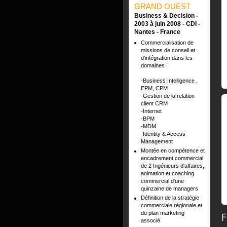
GRAND OUEST
Business & Decision
2003 à juin 2008
CDI
Nantes
France
Commercialisation de
missions de conseil et
d'intégration dans les
domaines :
-Business Intelligence ,
EPM, CPM
-Gestion de la relation
client CRM
-Internet
-BPM
-MDM
-Identity & Access
Management
Montée en compétence et
encadrement commercial
de 2 Ingénieurs d'affaires,
animation et coaching
commercial d'une
quinzaine de managers
Définition de la stratégie
commerciale régionale et
du plan marketing
F
associé