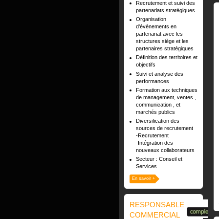
Recrutement et suivi des
partenariats stratégiques
Organisation
d'évènements en
partenariat avec les
structures siège et les
partenaires stratégiques
Définition des territoires et
objectifs
Suivi et analyse des
performances
Formation aux techniques
de management, ventes ,
communication , et
marchés publics
Diversification des
sources de recrutement
-Recrutement
-Intégration des
nouveaux collaborateurs
Secteur : Conseil et
Services
En savoir +
RESPONSABLE
COMMERCIAL