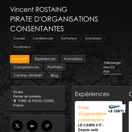
Vincent
ROSTAING
PIRATE D'ORGANISATIONS
CONSENTANTES
Conseil
Conférencier
Formateur
Animateur
Facilitateur
Accueil
Expériences
Formations
Télécharger
Compétences
Portfolios
mon CV
PDF
Centres d'intérêt
Blog
53 ans
Expériences
Permis de conduire
YVRE LE POLIN (72330)
France
Pirate
d'organisations
consentantes
LE CAIRN 4 IT
Depuis août