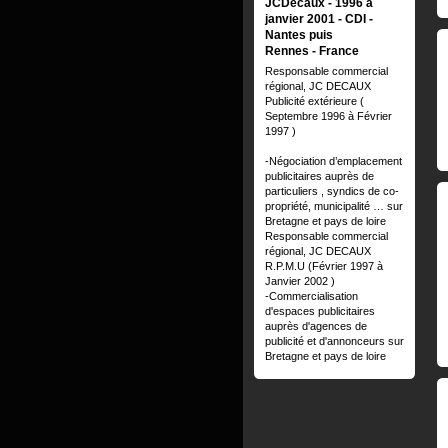
JCDecaux
1996 à
janvier 2001
CDI
Nantes puis
Rennes
France
Responsable commercial
régional, JC DECAUX
Publicité extérieure (
Septembre 1996 à Février
1997 )
-Négociation d’emplacement
publicitaires auprès de
particuliers , syndics de co-
propriété, municipalité … sur
Bretagne et pays de loire
Responsable commercial
régional, JC DECAUX
R.P.M.U (Février 1997 à
Janvier 2002 )
-Commercialisation
d'espaces publicitaires
auprès d'agences de
publicité et d'annonceurs sur
Bretagne et pays de loire