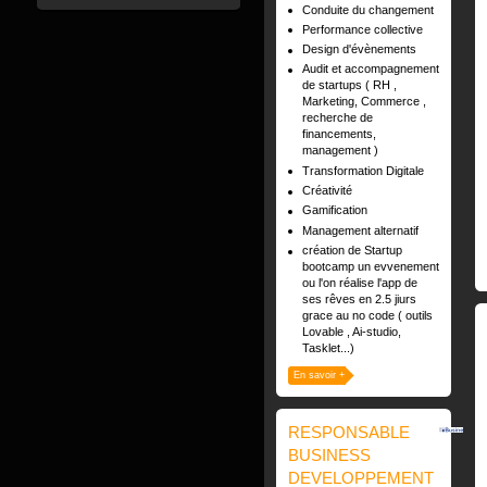
Conduite du changement
Performance collective
Design d'évènements
Audit et accompagnement
de startups ( RH ,
Marketing, Commerce ,
recherche de
financements,
management )
Transformation Digitale
Créativité
Gamification
Management alternatif
création de Startup
bootcamp un evvenement
ou l'on réalise l'app de
ses rêves en 2.5 jiurs
grace au no code ( outils
Lovable , Ai-studio,
Tasklet...)
En savoir +
RESPONSABLE
BUSINESS
DEVELOPPEMENT